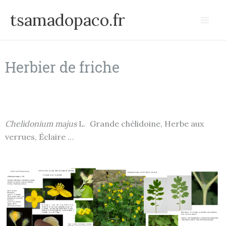
Aller
tsamadopaco.fr
au
contenu
Herbier de friche
Chelidonium majus
L. Grande chélidoine, Herbe aux
verrues, Éclaire …