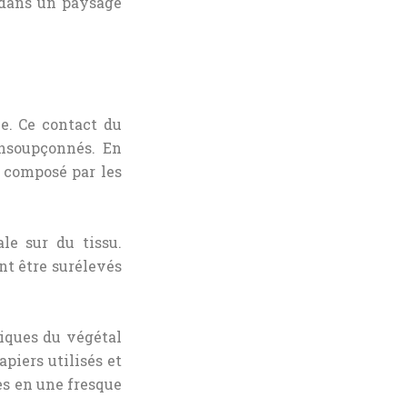
 dans un paysage
e. Ce contact du
insoupçonnés. En
 composé par les
le sur du tissu.
ont être surélevés
hiques du végétal
piers utilisés et
es en une fresque