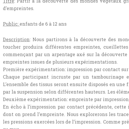
Titre
: Partir à la découverte des mondes végétaux gr
d’empreintes.
Public:
enfants de 6 à 12 ans
Description
: Nous partirons à la découverte des mon
toucher produira différentes empreintes, cueillett
commençant par un arpentage axé sur la découverte d
empreintes issues de plusieurs expérimentations.
Première expérimentation: impression par contact sur 
Chaque participant incruste par un tambourinage et 
L’ensemble des tissus seront ensuite disposés en une fr
par la suspension selon différentes hauteurs. Les éléme
Deuxième expérimentation: empreinte par impression,
En écho à l’impression par contact précédente, cette 
dont on prend l’empreinte. Nous explorerons les traces 
les pressions exercées lors de l’impression. Comme p