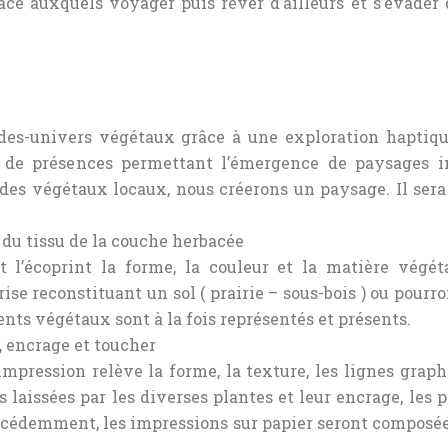
âce auxquels voyager puis rêver d’ailleurs et s’évader
des-univers végétaux grâce à une exploration haptiqu
es de présences permettant l’émergence de paysages 
es végétaux locaux, nous créerons un paysage. Il sera
du tissu de la couche herbacée
l’écoprint la forme, la couleur et la matière végéta
ise reconstituant un sol ( prairie – sous-bois ) ou pourr
nts végétaux sont à la fois représentés et présents.
 encrage et toucher
impression relève la forme, la texture, les lignes grap
laissées par les diverses plantes et leur encrage, les pa
récédemment, les impressions sur papier seront composé