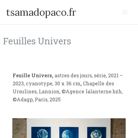
Aller
tsamadopaco.fr
au
contenu
Feuilles Univers
Feuille Univers,
astres des jours, série, 2021 –
2023, cyanotype, 30 x 36 cm
,
Chapelle des
Ursulines, Lannion, ©Agence lalanterne.bzh,
©Adagp, Paris, 2025