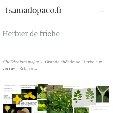
Aller
tsamadopaco.fr
au
contenu
Herbier de friche
Chelidonium majus
L. Grande chélidoine, Herbe aux
verrues, Éclaire …