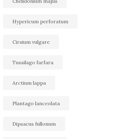
Chelidonium majus
Hypericum perforatum
Cirsium vulgare
Tussilago farfara
Arctium lappa
Plantago lanceolata
Dipsacus fullonum