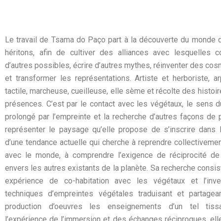
Le travail de Tsama do Paço part à la découverte du monde 
l’empreinte en font une investigation poétique du mystère
héritons, afin de cultiver des alliances avec lesquelles 
d’autres possibles, écrire d’autres mythes, réinventer des co
et transformer les représentations. Artiste et herboriste, a
tactile, marcheuse, cueilleuse, elle sème et récolte des histoi
présences. C’est par le contact avec les végétaux, le sens d
prolongé par l’empreinte et la recherche d’autres façons de 
représenter le paysage qu’elle propose de s’inscrire dans l
d’une tendance actuelle qui cherche à reprendre collectivemen
avec le monde, à comprendre l’exigence de réciprocité d
envers les autres existants de la planète. Sa recherche consi
expérience de co-habitation avec les végétaux et l’inv
techniques d’empreintes végétales traduisant et partagea
production d’oeuvres les enseignements d’un tel tiss
l’expérience de l’immersion et des échanges réciproques, ell