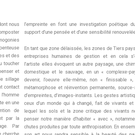
dont nous
 du réel,
composter
support d’une pensée et d’une sensibilité renouvelée
smogonies
rpenteuse
En tant que zone délaissée, les zones de Tiers pa
res et des
entreprises humaines de gestion et en cela s’
u toucher
l’artiste elles évoquent un autre paysage, une chi
penser et
domestique et le sauvage, en un « complexe-pay
e sillage
devenir, l’oeuvre elle-même, non « finissable »
t contact
métamorphose et réinvention permanente, source-s
e l’homme
d’empreintes, d’images-instants. Les gestes artist
ste en une
ceux d’un monde qui à changé, fait de vivants et 
ention de
lequel les sols et la zone critique des vivants 
nt par la
penser notre manière d’habiter « avec », notamme
age. Par
chutes produites par toute anthropisation. En enseme
e cherche
son art nous rendra sensible à la beauté des pail