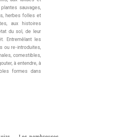
 plantes sauvages,
, herbes folles et
es, aux histoires
état du sol, de leur
t. Entremêlant les
 ou re-introduites,
ales, comestibles,
gouter, à entendre, à
ables formes dans
avoirs…. Les nombreuses