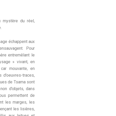
.
ysage échappent aux
ensauvagent. Pour
mère entremêlant le
sage » vivant, en
, car mouvante, en
 d’oeuvres-traces,
iques de Tsama sont
non d’objets, dans
nous permettent de
nt les marges, les
nçant les lisières,
lis, aux laitues et