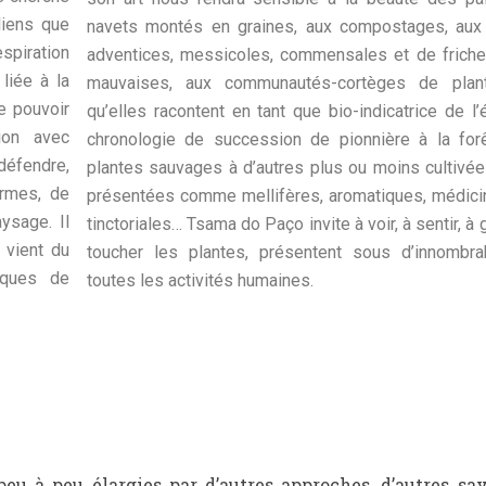
liens que
navets montés en graines, aux compostages, aux
spiration
adventices, messicoles, commensales et de friches
liée à la
mauvaises, aux communautés-cortèges de plant
e pouvoir
qu’elles racontent en tant que bio-indicatrice de l’
ion avec
chronologie de succession de pionnière à la forê
défendre,
plantes sauvages à d’autres plus ou moins cultivées
ormes, de
présentées comme mellifères, aromatiques, médicin
ysage. Il
tinctoriales… Tsama do Paço invite à voir, à sentir, à 
 vient du
toucher les plantes, présentent sous d’innombr
tiques de
toutes les activités humaines.
peu à peu élargies par d’autres approches, d’autres s