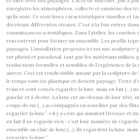
et faire vivre des paysages. L’acte de marcher, pas à pa
enregistre les atmosphères, collecte et emmène des traces
qu’ils sont. Ce sont leurs caractéristiques visuelles et t
décrivant différentes strates. C’est à la fois entrer da
connaissances scientifiques. Dans l’atelier, les couches
rencontrent pour former un ensemble. Les profils topog
paysages. L’installation proposée ici est une sculpture-
est pluriel et paradoxal, tant par les matériaux utilisés
traductions formelles et sensibles de l’expérience de l
autres. Ceci est rendu visible autant par la sculpture d
le temps tout est plastique et devient paysage. Texte d’ex
train et sont censés regarder la lune, mais en fait (…) ne l
gauche et à droite. La lune est au-dessus de leur tête, ma
coupe de vin (…) accompagnés en sourdine par des flûtes 
regarder la lune’’. « il y a ceux qui simulent l’ivresse et
en fait il ne regarde rien : c’est leur manière de regar
ensemble au clair de lune (…). Ils regardent la lune, mai
regarder la