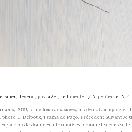
essiner
,
devenir
,
paysager
,
sédimenter
/
Arpenteuse Tacti
s, 2019, branches ramassées, fils de coton, épingles, bocau
uin, photo. D.Delpoux, Tsama do Paço. Précédent Suivant Je 
on espace ou de données informatives, comme les cartes. J