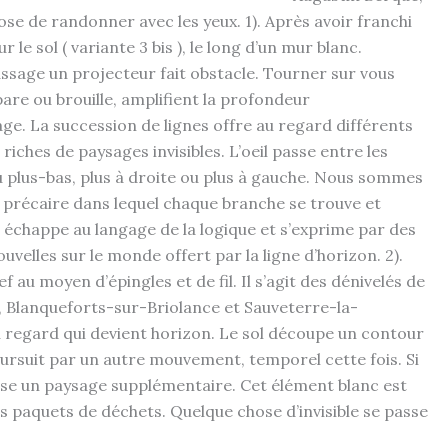
se de randonner avec les yeux. 1). Après avoir franchi
le sol ( variante 3 bis ), le long d’un mur blanc.
assage un projecteur fait obstacle. Tourner sur vous
pare ou brouille, amplifient la profondeur
age. La succession de lignes offre au regard différents
iches de paysages invisibles. L’oeil passe entre les
u plus-bas, plus à droite ou plus à gauche. Nous sommes
re précaire dans lequel chaque branche se trouve et
re échappe au langage de la logique et s’exprime par des
velles sur le monde offert par la ligne d’horizon. 2).
 au moyen d’épingles et de fil. Il s’agit des dénivelés de
 Blanqueforts-sur-Briolance et Sauveterre-la-
du regard qui devient horizon. Le sol découpe un contour
poursuit par un autre mouvement, temporel cette fois. Si
pose un paysage supplémentaire. Cet élément blanc est
its paquets de déchets. Quelque chose d’invisible se passe