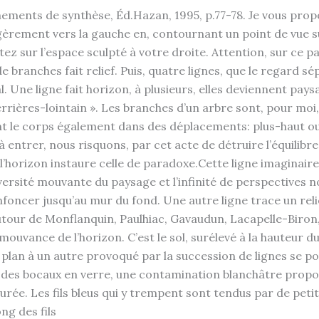
ements de synthèse, Éd.Hazan, 1995, p.77-78. Je vous propo
égèrement vers la gauche en, contournant un point de vue sur 
ez sur l’espace sculpté à votre droite. Attention, sur ce p
branches fait relief. Puis, quatre lignes, que le regard sé
Une ligne fait horizon, à plusieurs, elles deviennent pays
rières-lointain ». Les branches d’un arbre sont, pour moi, r
ant le corps également dans des déplacements: plus-haut o
à entrer, nous risquons, par cet acte de détruire l’équilib
e l’horizon instaure celle de paradoxe.Cette ligne imaginai
ersité mouvante du paysage et l’infinité de perspectives nou
foncer jusqu’au mur du fond. Une autre ligne trace un relief
our de Monflanquin, Paulhiac, Gavaudun, Lacapelle-Biron,
ouvance de l’horizon. C’est le sol, surélevé à la hauteur 
n plan à un autre provoqué par la succession de lignes se 
eau des bocaux en verre, une contamination blanchâtre pro
turée. Les fils bleus qui y trempent sont tendus par de pet
ng des fils