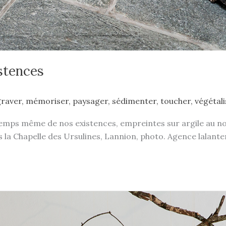
stences
graver
,
mémoriser
,
paysager
,
sédimenter
,
toucher
,
végétali
ps même de nos existences, empreintes sur argile au noir d
ns la Chapelle des Ursulines, Lannion, photo. Agence lalant