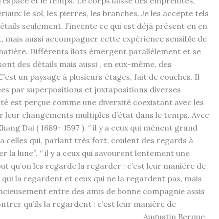
l’espace et le temps. Le corps laisse des empreintes,
ux: le sol, les pierres, les branches. Je les accepte tels
 détails seulement. J’invente ce qui est déjà présent en en
ent, mais aussi accompagner cette expérience sensible de
 matière. Différents îlots émergent parallèlement et se
ont des détails mais aussi , en eux-même, des
est un paysage à plusieurs étages, fait de couches. Il
lées par superpositions et juxtapositions diverses
éité est perçue comme une diversité coexistant avec les
par leur changements multiples d’état dans le temps. Avec
hang Dai ( 1689- 1597 ). ‘’ il y a ceux qui mènent grand
y a celles qui, parlant très fort, coulent des regards à
 la lune’’. ‘’ il y a ceux qui savourent lentement une
ut qu’on les regarde la regarder : c’est leur manière de
eux qui la regardent et ceux qui ne la regardent pas, mais
 silencieusement entre des amis de bonne compagnie assis
ntrer qu’ils la regardent : c’est leur manière de
stin Berque,