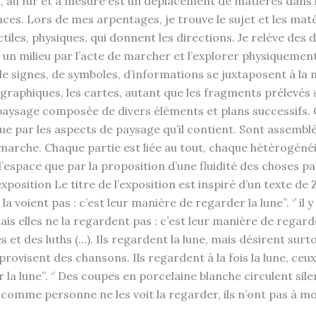
s, au fur et à mesure est un déplacement de matières dans 
. Lors de mes arpentages, je trouve le sujet et les matéria
actiles, physiques, qui donnent les directions. Je relève des
ns un milieu par l’acte de marcher et l’explorer physiquem
 de signes, de symboles, d’informations se juxtaposent à la
raphiques, les cartes, autant que les fragments prélevés s
paysage composée de divers éléments et plans successifs. C’
 que par les aspects de paysage qu’il contient. Sont assemb
a marche. Chaque partie est liée au tout, chaque hétérogén
e l’espace que par la proposition d’une fluidité des choses 
position Le titre de l’exposition est inspiré d’un texte de Z
a voient pas : c’est leur manière de regarder la lune’’. ‘’ il 
is elles ne la regardent pas : c’est leur manière de regarder
et des luths (…). Ils regardent la lune, mais désirent surto
 improvisent des chansons. Ils regardent à la fois la lune, c
der la lune’’. ‘’ Des coupes en porcelaine blanche circulent
s comme personne ne les voit la regarder, ils n’ont pas à mo
 lune.’’ Augu