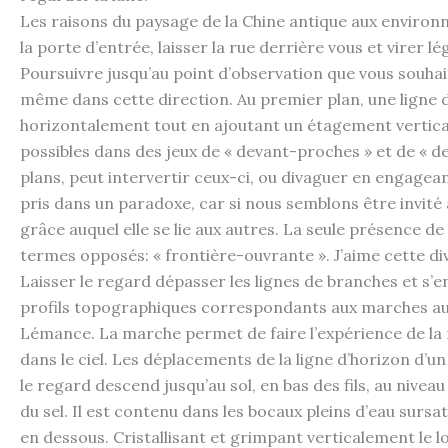
Les raisons du paysage de la Chine antique aux environn
la porte d’entrée, laisser la rue derrière vous et virer l
Poursuivre jusqu’au point d’observation que vous souhait
même dans cette direction. Au premier plan, une ligne de 
horizontalement tout en ajoutant un étagement vertical. 
possibles dans des jeux de « devant-proches » et de « der
plans, peut intervertir ceux-ci, ou divaguer en engage
pris dans un paradoxe, car si nous semblons être invité 
grâce auquel elle se lie aux autres. La seule présence d
termes opposés: « frontière-ouvrante ». J’aime cette div
Laisser le regard dépasser les lignes de branches et s’en
profils topographiques correspondants aux marches aut
Lémance. La marche permet de faire l’expérience de la m
dans le ciel. Les déplacements de la ligne d’horizon d’u
le regard descend jusqu’au sol, en bas des fils, au niv
du sel. Il est contenu dans les bocaux pleins d’eau sursa
en dessous. Cristallisant et grimpant verticalement le lo