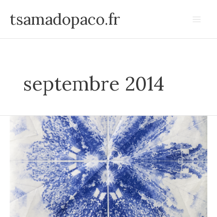
Aller
tsamadopaco.fr
au
contenu
septembre 2014
Dessins
de
plis